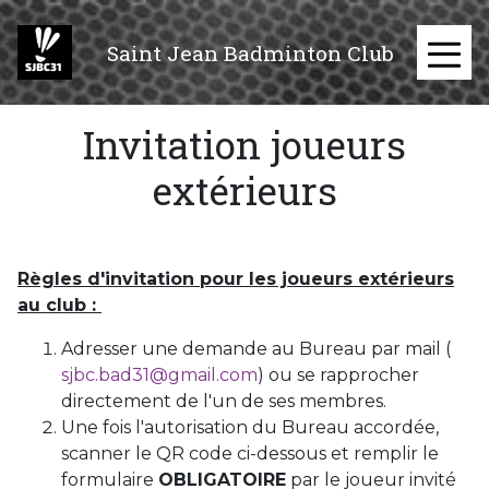
Aller
au
Saint Jean Badminton Club
contenu
≡
principal
Invitation joueurs
extérieurs
Règles d'invitation pour les joueurs extérieurs
au club :
Adresser une demande au Bureau par mail (
sjbc.bad31@gmail.com
) ou se rapprocher
directement de l'un de ses membres.
Une fois l'autorisation du Bureau accordée,
scanner le QR code ci-dessous et remplir le
formulaire
OBLIGATOIRE
par le joueur invité